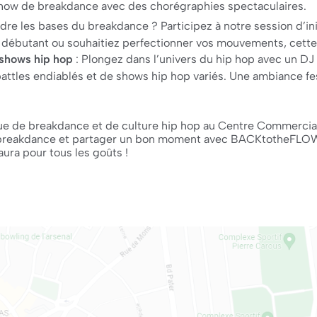
how de breakdance avec des chorégraphies spectaculaires.
dre les bases du breakdance ? Participez à notre session d’in
débutant ou souhaitiez perfectionner vos mouvements, cette in
t shows hip hop
: Plongez dans l’univers du hip hop avec un 
attles endiablés et de shows hip hop variés. Une ambiance fest
e de breakdance et de culture hip hop au Centre Commercial
e breakdance et partager un bon moment avec BACKtotheFLOW
aura pour tous les goûts !