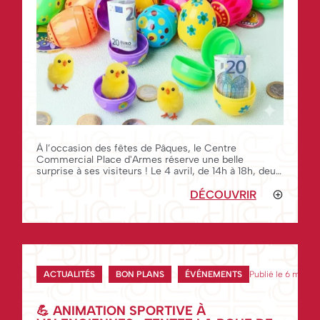
À l’occasion des fêtes de Pâques, le Centre
Commercial Place d'Armes réserve une belle
surprise à ses visiteurs ! Le 4 avril, de 14h à 18h, deux
animatrices déambuleront dans les allées du centre
avec un panier magique rempli de surprise
DÉCOUVRIR
ACTUALITÉS
BON PLANS
ÉVÉNEMENTS
Publié le 6 mars 
💪 ANIMATION SPORTIVE À