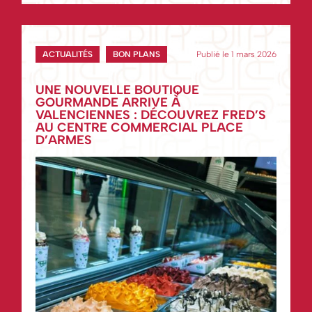
ACTUALITÉS
BON PLANS
Publié le 1 mars 2026
UNE NOUVELLE BOUTIQUE
GOURMANDE ARRIVE À
VALENCIENNES : DÉCOUVREZ FRED’S
AU CENTRE COMMERCIAL PLACE
D’ARMES