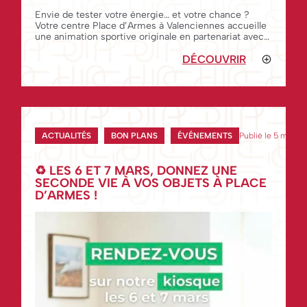
Envie de tester votre énergie… et votre chance ?
Votre centre Place d’Armes à Valenciennes accueille
une animation sportive originale en partenariat avec
On Air Fitness Valenciennes.
DÉCOUVRIR
ACTUALITÉS
BON PLANS
ÉVÉNEMENTS
Publié le 5 mars 
♻️ LES 6 ET 7 MARS, DONNEZ UNE
SECONDE VIE À VOS OBJETS À PLACE
D’ARMES !