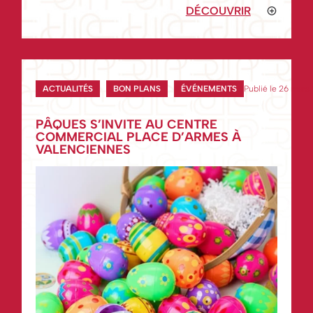
fériés au mois de mai. Une opportunité idéale pour pr
DÉCOUVRIR
ACTUALITÉS
BON PLANS
ÉVÉNEMENTS
Publié le 26 mars
PÂQUES S’INVITE AU CENTRE
COMMERCIAL PLACE D’ARMES À
VALENCIENNES