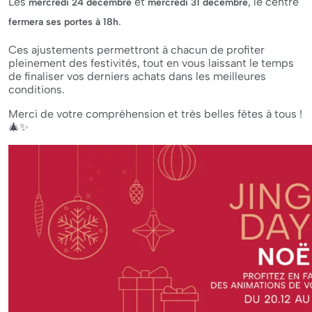
Les
et
, le centre
mercredi 24 décembre
mercredi 31 décembre
.
fermera ses portes à 18h
Ces ajustements permettront à chacun de profiter
pleinement des festivités, tout en vous laissant le temps
de finaliser vos derniers achats dans les meilleures
conditions.
Merci de votre compréhension et très belles fêtes à tous !
🎄✨