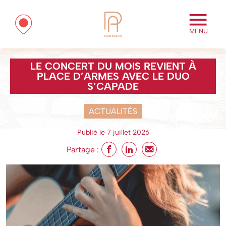
MENU
LE CONCERT DU MOIS REVIENT À
PLACE D’ARMES AVEC LE DUO
S’CAPADE
ACTUALITÉS
Publié le 7 juillet 2026
Partage :